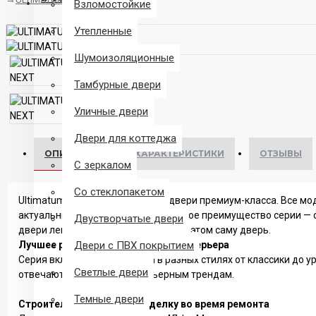
Взломостойкие
Утепленные
Шумоизоляционные
Тамбурные двери
Уличные двери
Двери для коттеджа
ОПИСАНИЕ
ХАРАКТЕРИСТИКИ
ОТЗЫВЫ
С зеркалом
Со стеклопакетом
Ultimatum Next — дизайнерские двери премиум-класса. Все мо
актуальных трендов. Дополнительное преимущество серии — 
Двустворчатые двери
двери легко обновить, не меняя при этом саму дверь.
Лучшее решение для стильного интерьера
Двери с ПВХ покрытием
Серия включает 7 коллекций в разных стилях от классики до у
Светлые двери
отвечают актуальным интерьерным трендам.
Темные двери
Строители не повредят отделку во время ремонта