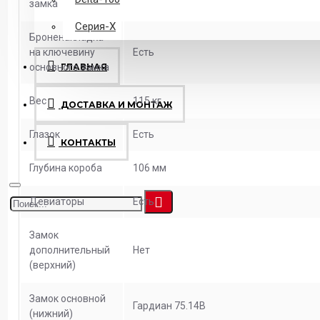
замка
Серия-X
Броненакладка
на ключевину
Есть
основного замка
ГЛАВНАЯ
Вес
115 кг
ДОСТАВКА И МОНТАЖ
Глазок
Есть
КОНТАКТЫ
Глубина короба
106 мм
Девиаторы
Есть
Замок
дополнительный
Нет
(верхний)
Замок основной
Гардиан 75.14В
(нижний)