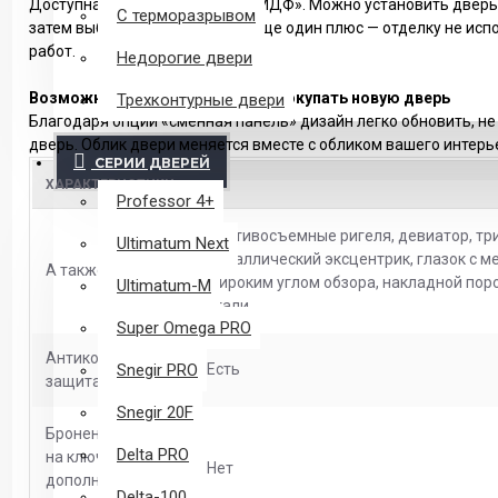
Доступна опция «без панелей МДФ». Можно установить дверь 
С терморазрывом
затем выбрать дизайн двери. Еще один плюс — отделку не исп
работ.
Недорогие двери
Возможно сменить дизайн и не покупать новую дверь
Трехконтурные двери
Благодаря опции «сменная панель» дизайн легко обновить, не
дверь. Облик двери меняется вместе с обликом вашего интерь
СЕРИИ ДВЕРЕЙ
ХАРАКТЕРИСТИКИ
Professor 4+
Противосъемные ригеля, девиатор, три
Ultimatum Next
металлический эксцентрик, глазок с м
А также
широким углом обзора, накладной по
Ultimatum-M
стали.
Super Omega PRO
Антикоррозийная
Snegir PRO
Есть
защита
Snegir 20F
Броненакладка
Delta PRO
на ключевину
Нет
дополнительного
Delta-100