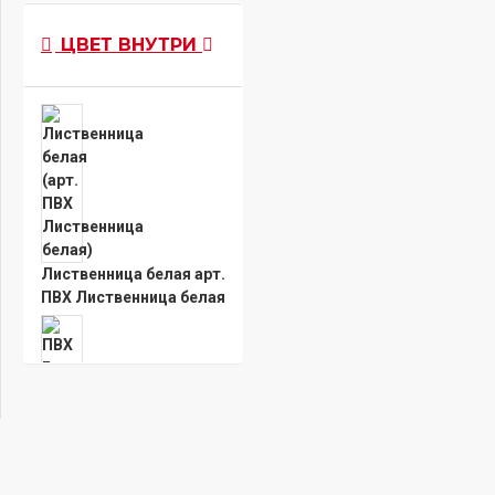
ПВХ Бетон
ЦВЕТ ВНУТРИ
известковый
ПВХ Бьянко
ПВХ Верде
ПВХ Оскуро
Лиственница белая арт.
ПВХ Лиственница белая
ПВХ Черная шагрень
ПВХ Бетон темный