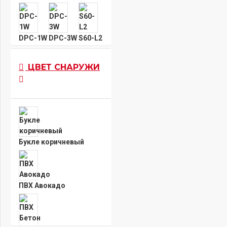
DPC-1W
DPC-3W
S60-L2
ЦВЕТ СНАРУЖИ
S60-L4
X6-HT2
СК6-СМ
СК610
СК611
СК65-S
Букле коричневый
СК67
СК68
ПВХ Авокадо