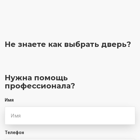
ПВХ Крема
Не знаете как выбрать
дверь?
ПВХ Лиственница крем
Нужна помощь
профессионала?
ПВХ Лиственница
темная
Имя
ПВХ Холст латте
Телефон