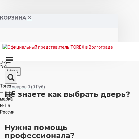
КОРЗИНА
Menu
Torex
Torex
Товаров 0 (0 Руб)
Не знаете как выбрать
дверь?
—
—
марка
марка
№1 в
№1 в
России
России
Нужна помощь
профессионала?