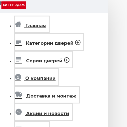
МЕНЮ
ХИТ ПРОДАЖ
ХИТ ПРОДАЖ
ХИТ ПРОДАЖ
ХИТ ПРОДАЖ
ХИТ ПРОДАЖ
ХИТ ПРОДАЖ
ХИТ ПРОДАЖ
ХИТ ПРОДАЖ
ХИТ ПРОДАЖ
ХИТ ПРОДАЖ
ХИТ ПРОДАЖ
ХИТ ПРОДАЖ
ХИТ ПРОДАЖ
ХИТ ПРОДАЖ
ХИТ ПРОДАЖ
ХИТ ПРОДАЖ
ХИТ ПРОДАЖ
ХИТ ПРОДАЖ
ХИТ ПРОДАЖ
ХИТ ПРОДАЖ
ХИТ ПРОДАЖ
ХИТ ПРОДАЖ
ХИТ ПРОДАЖ
ХИТ ПРОДАЖ
ХИТ ПРОДАЖ
ХИТ ПРОДАЖ
ХИТ ПРОДАЖ
ХИТ ПРОДАЖ
ХИТ ПРОДАЖ
ХИТ ПРОДАЖ
ХИТ ПРОДАЖ
ХИТ ПРОДАЖ
ХИТ ПРОДАЖ
ХИТ ПРОДАЖ
ХИТ ПРОДАЖ
ХИТ ПРОДАЖ
ХИТ ПРОДАЖ
ХИТ ПРОДАЖ
ХИТ ПРОДАЖ
ХИТ ПРОДАЖ
ХИТ ПРОДАЖ
ХИТ ПРОДАЖ
ХИТ ПРОДАЖ
ХИТ ПРОДАЖ
ХИТ ПРОДАЖ
ХИТ ПРОДАЖ
ХИТ ПРОДАЖ
ХИТ ПРОДАЖ
ХИТ ПРОДАЖ
ХИТ ПРОДАЖ
ХИТ ПРОДАЖ
ХИТ ПРОДАЖ
ХИТ ПРОДАЖ
ХИТ ПРОДАЖ
ХИТ ПРОДАЖ
ХИТ ПРОДАЖ
ХИТ ПРОДАЖ
ХИТ ПРОДАЖ
ХИТ ПРОДАЖ
Главная
Категории дверей
Серии дверей
О компании
Доставка и монтаж
Акции и новости