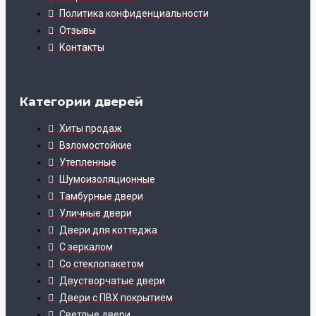
Политика конфиденциальности
Отзывы
Контакты
Категории дверей
Хиты продаж
Взломостойкие
Утепленные
Шумоизоляционные
Тамбурные двери
Уличные двери
Двери для коттеджа
С зеркалом
Со стеклопакетом
Двустворчатые двери
Двери с ПВХ покрытием
Светлые двери